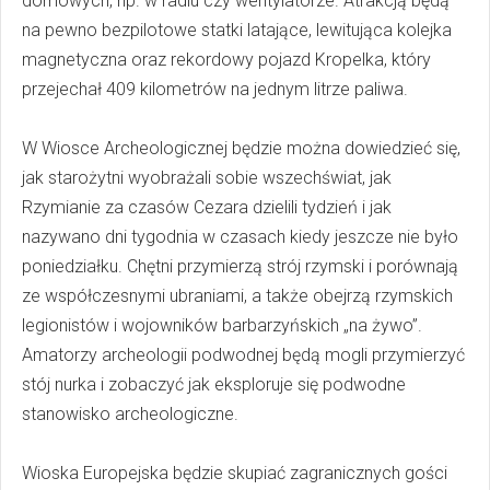
domowych, np. w radiu czy wentylatorze. Atrakcją będą
na pewno bezpilotowe statki latające, lewitująca kolejka
magnetyczna oraz rekordowy pojazd Kropelka, który
przejechał 409 kilometrów na jednym litrze paliwa.
W Wiosce Archeologicznej będzie można dowiedzieć się,
jak starożytni wyobrażali sobie wszechświat, jak
Rzymianie za czasów Cezara dzielili tydzień i jak
nazywano dni tygodnia w czasach kiedy jeszcze nie było
poniedziałku. Chętni przymierzą strój rzymski i porównają
ze współczesnymi ubraniami, a także obejrzą rzymskich
legionistów i wojowników barbarzyńskich „na żywo”.
Amatorzy archeologii podwodnej będą mogli przymierzyć
stój nurka i zobaczyć jak eksploruje się podwodne
stanowisko archeologiczne.
Wioska Europejska będzie skupiać zagranicznych gości