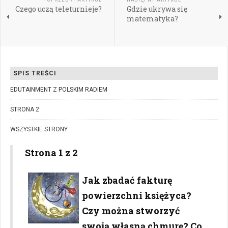
Czego uczą teleturnieje?
Gdzie ukrywa się
matematyka?
SPIS TREŚCI
EDUTAINMENT Z POLSKIM RADIEM
STRONA 2
WSZYSTKIE STRONY
Strona 1 z 2
Jak zbadać fakturę
powierzchni księżyca?
Czy można stworzyć
swoją własną chmurę? Co