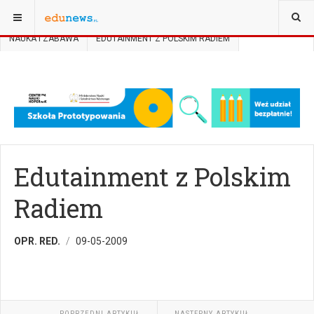
JESTEŚ TUTAJ:
STRONA GŁÓWNA
NARZĘDZIA I PROJEKTY
NAUKA I ZABAWA
EDUTAINMENT Z POLSKIM RADIEM
Edutainment z Polskim
Radiem
OPR. RED.
09-05-2009
POPRZEDNI ARTYKUŁ
NASTĘPNY ARTYKUŁ