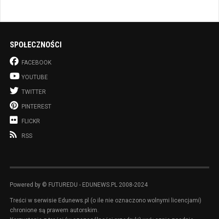
SPOŁECZNOŚCI
FACEBOOK
YOUTUBE
TWITTER
PINTEREST
FLICKR
RSS
Powered by © FUTUREDU - EDUNEWS.PL 2008-2024
Treści w serwisie Edunews.pl (o ile nie oznaczono wolnymi licencjami)
chronione są prawem autorskim.