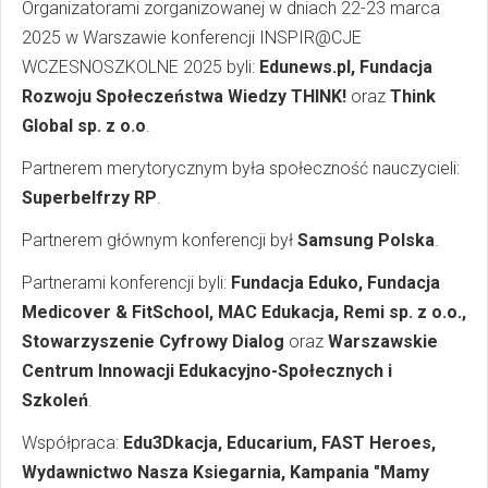
Organizatorami zorganizowanej w dniach 22-23 marca
2025 w Warszawie konferencji INSPIR@CJE
WCZESNOSZKOLNE 2025 byli:
Edunews.pl, Fundacja
Rozwoju Społeczeństwa Wiedzy THINK!
oraz
Think
Global sp. z o.o
.
Partnerem merytorycznym była społeczność nauczycieli:
Superbelfrzy RP
.
Partnerem głównym konferencji był
Samsung Polska
.
Partnerami konferencji byli:
Fundacja Eduko, Fundacja
Medicover & FitSchool, MAC Edukacja, Remi sp. z o.o.,
Stowarzyszenie Cyfrowy Dialog
oraz
Warszawskie
Centrum Innowacji Edukacyjno-Społecznych i
Szkoleń
.
Współpraca:
Edu3Dkacja, Educarium, FAST Heroes,
Wydawnictwo Nasza Ksiegarnia, Kampania "Mamy