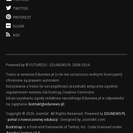
TWITTER
PINTEREST
FLICKR
RSS
Powered by © FUTUREDU - EDUNEWS.PL 2008-2024
Treści w serwisie Edunews.pl (o ile nie oznaczono wolnymi licencjami)
chronione są prawem autorskim.
Korzystanie z treści (w szczególności przedruki) wyłącznie zgodnie
regulaminem serwisu lub licencją Creative Commons
lub po uzyskaniu zgody redaktora naczelnego Edunews.pl w odpowiedzi
na zapytanie (
kontakt@edunews.pl
)
Copyright © 2026 Joomla!. All Rights Reserved. Powered by
EDUNEWS.PL
- portal o nowoczesnej edukacji
- Designed by JoomlArt.com.
Bootstrap
is a front-end framework of Twitter, Inc. Code licensed under
Apache License v2.0
.