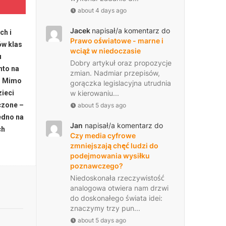
about 4 days ago
Jacek
napisał/a komentarz do
ch i
Prawo oświatowe - marne i
ów klas
wciąż w niedoczasie
u
Dobry artykuł oraz propozycje
nto na
zmian. Nadmiar przepisów,
a. Mimo
gorączka legislacyjna utrudnia
w kierowaniu...
zieci
aczone –
about 5 days ago
jedno na
Jan
napisał/a komentarz do
ch
Czy media cyfrowe
zmniejszają chęć ludzi do
podejmowania wysiłku
poznawczego?
Niedoskonała rzeczywistość
analogowa otwiera nam drzwi
do doskonałego świata idei:
znaczymy trzy pun...
about 5 days ago