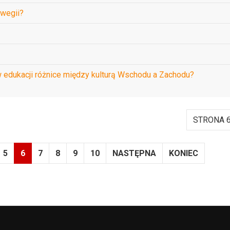
rwegii?
w edukacji różnice między kulturą Wschodu a Zachodu?
STRONA 6
5
6
7
8
9
10
NASTĘPNA
KONIEC