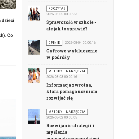
POCZYTAJ
2026-08-05 00:00:33
 dzieci
Sprawczość w szkole -
e
ale jak to sprawić?
h). Co
OPINIE
2026-08-04 00:00:16
Cyfrowe wykluczenie
w podróży
METODY I NARZĘDZIA
2026-08-03 00:00:16
Informacja zwrotna,
która pomaga uczniom
rozwijać się
METODY I NARZĘDZIA
2026-08-02 00:00:05
Rozwijanie strategii i
myślenia
matematycznego dzieci