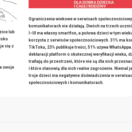
Ograniczenia wiekowe w serwisach społecznościowy
komunikatorach nie działają. Dwóch na trzech uczni
zice lub
I–III ma własny smartfon, a połowa dzieci w tym wiek
lisko
korzysta z serwisów społecznościowych. 31% ma ko
je się z
TikToku, 23% publikuje treści, 51% używa WhatsApp
deklaracji platform o skutecznej weryfikacji wieku, d
trafiają do przestrzeni, które nie są dla nich przezn
ta swoje
i które stanowią dla nich realne zagrożenie. Niemal 
troje dzieci ma negatywne doświadczenia w serwisa
społecznościowych i komunikatorach.