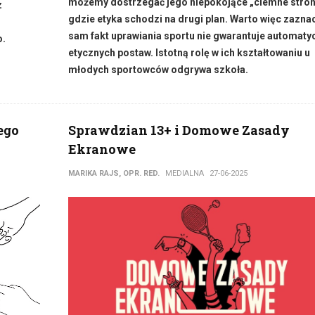
możemy dostrzegać jego niepokojące „ciemne stron
z
gdzie etyka schodzi na drugi plan. Warto więc zaznac
sam fakt uprawiania sportu nie gwarantuje automaty
o.
etycznych postaw. Istotną rolę w ich kształtowaniu u
młodych sportowców odgrywa szkoła.
ego
Sprawdzian 13+ i Domowe Zasady
Ekranowe
MARIKA RAJS, OPR. RED.
MEDIALNA
27-06-2025