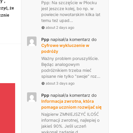
y”,
Ppp: Na szczęście w Płocku
zyć, że
jest jeszcze kolej, bo np. w
powiecie nowotarskim kilka lat
cznie
temu też upad...
about 2 days ago
Ppp
napisał/a komentarz do
Cyfrowe wykluczenie w
podróży
Ważny problem poruszyliście.
Będąc analogowym
podróżnikiem trzeba mieć
spisane nie tylko "swoje" roz...
about 3 days ago
Ppp
napisał/a komentarz do
Informacja zwrotna, która
pomaga uczniom rozwijać się
Najpierw ZMNIEJSZYĆ ILOŚĆ
informacji zwrotnej, najlepiej o
jakieś 90%. Jeśli uczeń
wykonał zadanie d...