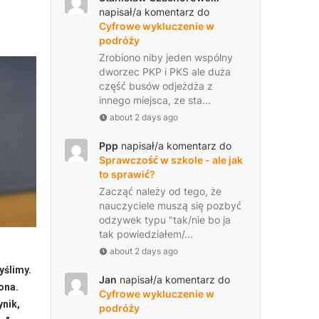
napisał/a komentarz do
Cyfrowe wykluczenie w
podróży
Zrobiono niby jeden wspólny
dworzec PKP i PKS ale duża
część busów odjeżdża z
innego miejsca, ze sta...
about 2 days ago
Ppp
napisał/a komentarz do
Sprawczość w szkole - ale jak
to sprawić?
Zacząć należy od tego, że
nauczyciele muszą się pozbyć
odzywek typu "tak/nie bo ja
tak powiedziałem/...
about 2 days ago
yślimy.
Jan
napisał/a komentarz do
ona.
Cyfrowe wykluczenie w
ynik,
podróży