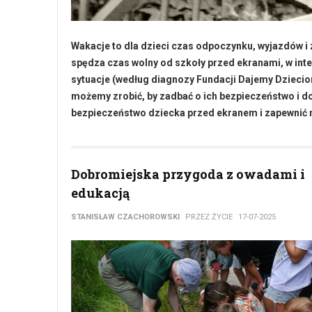
Wakacje to dla dzieci czas odpoczynku, wyjazdów i z
spędza czas wolny od szkoły przed ekranami, w inte
sytuacje (według diagnozy Fundacji Dajemy Dziecio
możemy zrobić, by zadbać o ich bezpieczeństwo i d
bezpieczeństwo dziecka przed ekranem i zapewnić m
Dobromiejska przygoda z owadami i
edukacją
STANISŁAW CZACHOROWSKI
PRZEZ ŻYCIE
17-07-2025