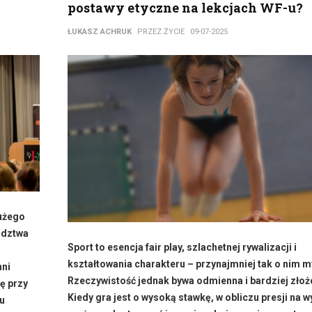
postawy etyczne na lekcjach WF-u?
ŁUKASZ ACHRUK
PRZEZ ŻYCIE
09-07-2025
dużego
adztwa
Sport to esencja fair play, szlachetnej rywalizacji i
kształtowania charakteru – przynajmniej tak o nim m
nni
Rzeczywistość jednak bywa odmienna i bardziej złoż
ę przy
Kiedy gra jest o wysoką stawkę, w obliczu presji na w
ku