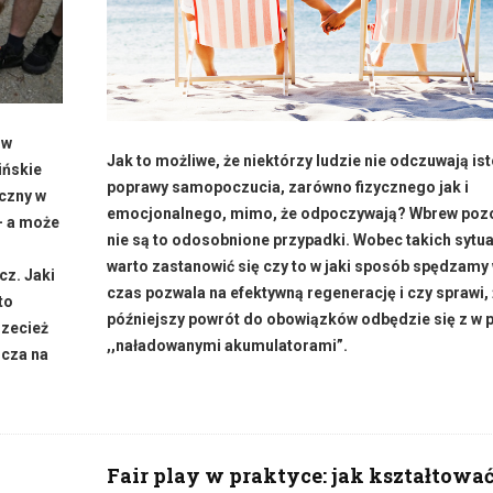
 w
Jak to możliwe, że niektórzy ludzie nie odczuwają ist
ińskie
poprawy samopoczucia, zarówno fizycznego jak i
czny w
emocjonalnego, mimo, że odpoczywają? Wbrew po
– a może
nie są to odosobnione przypadki. Wobec takich sytua
warto zastanowić się czy to w jaki sposób spędzamy
cz. Jaki
czas pozwala na efektywną regenerację i czy sprawi, 
to
późniejszy powrót do obowiązków odbędzie się z w p
zecież
,,naładowanymi akumulatorami”.
zcza na
Fair play w praktyce: jak kształtowa