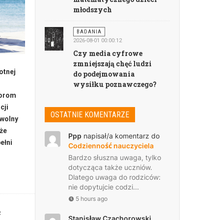
młodszych
BADANIA
2026-08-01 00:00:12
Czy media cyfrowe
zmniejszają chęć ludzi
otnej
do podejmowania
wysiłku poznawczego?
zorom
cji
OSTATNIE KOMENTARZE
 wolny
że
Ppp
napisał/a komentarz do
ełni
Codzienność nauczyciela
Bardzo słuszna uwaga, tylko
dotycząca także uczniów.
Dlatego uwaga do rodziców:
nie dopytujcie codzi...
5 hours ago
ć
Stanisław Czachorowski